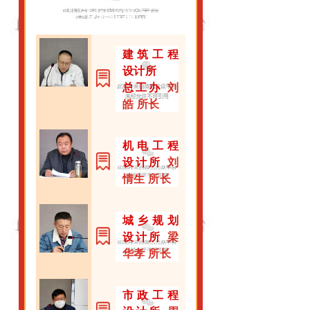
总结汇报
建筑工程
设计所
总工办
刘
皓 所长
机电工程
设计所
刘
情生 所长
城乡规划
设计所
梁
华孝 所长
市政工程