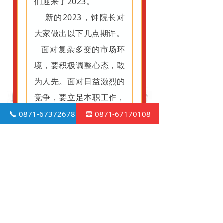
们迎来了2023。
新的2023，钟院长对
大家做出以下几点期许。
面对复杂多变的市场环
境，要积极调整心态，敢
为人先。面对日益激烈的
竞争，要
立足本职工作，
积极开拓。
0871-67372678
0871-67170108
끅
뀣
2023年，新机遇，新
挑战，构建发展新格局，
共同迎接企业美好明天。