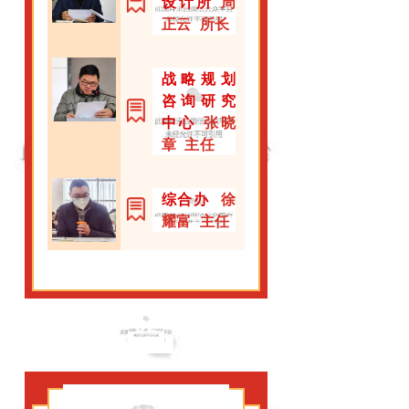
设计所
周
正云 所长
战略规划
咨询研究
中心
张晓
章 主任
综合办
徐
耀富 主任
02
彭洁