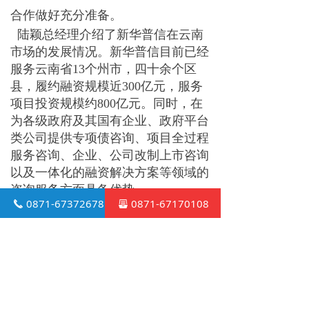
合作做好充分准备。
陆颖总经理介绍了新华普信在云南
市场的发展情况。新华普信目前已经
服务云南
省
1
3
个州市，四十余个区
县，履约融资规模
近
30
0
亿元，服务
项目投资规模
约
80
0
亿元。同时，在
为各级政府及其国有企业、政府平台
类公司提供专项债咨询、项目全过程
服务咨询、企业、公司改制上市咨询
以及一体化的融资解决方案等领域的
咨询服务方面具备优势。
0871-67372678
0871-67170108
끅
뀣
今后，双方将在咨询、规划、设计
及施工等领域的深化咨询服务方面合
作。建立长期、战略性的业务合作关
系，加强市场竞争力。携手共进、务
实合作、以目前开展的云南省丽江市
永胜县“
美丽三
川
”国家级田园综合体
建设试点项目为开端，实现互利共