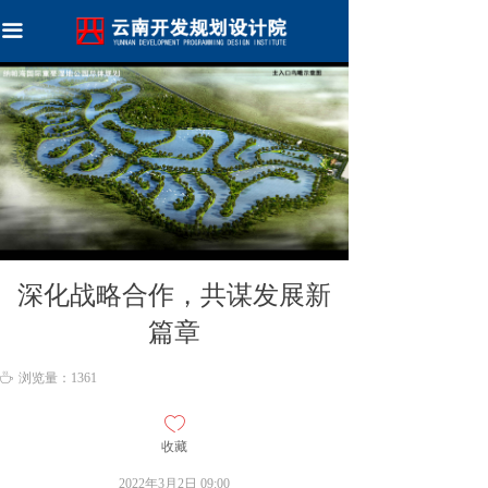
首页
끀
关于我们
新闻资讯
资质荣誉
团队实力
优秀设计
深化战略合作，共谋发展新
技术委员会
篇章
加入我们
ꄘ
浏览量：
1361
ꄀ
收藏
2022年3月2日
09:00